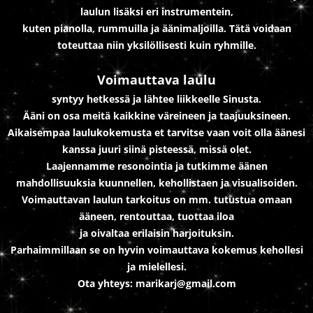
laulun lisäksi eri instrumentein,
kuten pianolla, rummuilla ja äänimaljoilla. Tätä voidaan
toteuttaa niin yksilöllisesti kuin ryhmille.
Voimauttava laulu
syntyy hetkessä ja lähtee liikkeelle Sinusta.
Ääni on osa meitä kaikkine väreineen ja taajuuksineen.
Aikaisempaa laulukokemusta et tarvitse vaan voit olla äänesi
kanssa juuri siinä pisteessä, missä olet.
Laajennamme resonointia ja tutkimme äänen
mahdollisuuksia kuunnellen, kehollistaen ja visualisoiden.
Voimauttavan laulun tarkoitus on mm. tutustua omaan
ääneen, rentouttaa, tuottaa iloa
ja oivaltaa erilaisin harjoituksin.
Parhaimmillaan se on hyvin voimauttava kokemus kehollesi
ja mielellesi.
Ota yhteys: marikarj@gmail.com