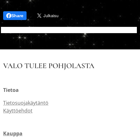
Share
VALO TULEE POHJOLASTA
Tietoa
Tietosuojakäytäntö
Käyttöehdot
Kauppa