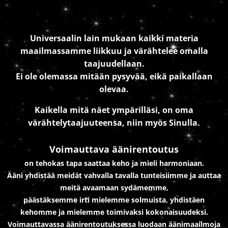
Universaalin lain mukaan kaikki materia
maailmassamme liikkuu ja värähtelee omalla
taajuudellaan.
Ei ole olemassa mitään pysyvää, eikä paikallaan
olevaa.
Kaikella mitä näet ympärilläsi, on oma
värähtelytaajuuteensa, niin myös Sinulla.
Voimauttava äänirentoutus
on tehokas tapa saattaa keho ja mieli harmoniaan.
Ääni yhdistää meidät vahvalla tavalla tunteisiimme ja auttaa
meitä avaamaan sydämemme,
päästäksemme irti mielemme solmuista, yhdistäen
kehomme ja mielemme toimivaksi kokonaisuudeksi.
Voimauttavassa äänirentoutuksessa luodaan äänimaailmoja