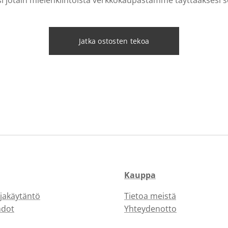
si jotain mielenkiintoista verkkokaupastamme täyttääksesi s
Jatka ostosten tekoa
Kauppa
jakäytäntö
Tietoa meistä
hdot
Yhteydenotto