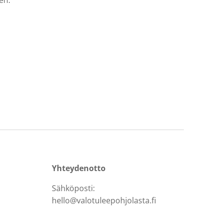
en.
Yhteydenotto
Sähköposti:
hello@valotuleepohjolasta.fi